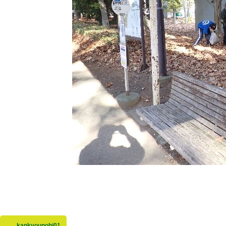
kankyounohi01