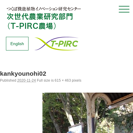
Click
English
kankyounohi02
Published
2020-11-24
Full size is
615 × 463
pixels