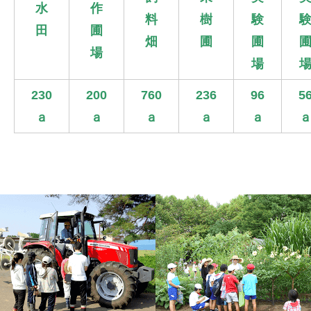
水
作
料
樹
験
田
圃
畑
圃
圃
場
場
230
200
760
236
96
5
ａ
ａ
ａ
ａ
ａ