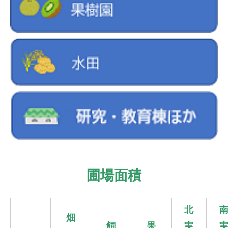
圃場面積
北
畑
飼
果
実