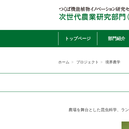
Skip
トップページ
部門紹介
to
ホーム
プロジェクト
境界農学
content
農場を舞台とした昆虫科学、ラン