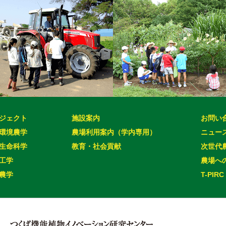
ジェクト
施設案内
お問い
環境農学
農場利用案内（学内専用）
ニュー
生命科学
教育・社会貢献
次世代
工学
農場へ
農学
T-PIRC