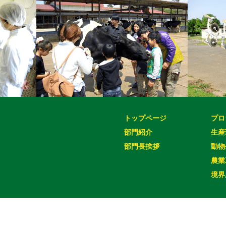
トップページ
プロ
部門紹介
生産
部門長挨拶
動物
農業
境界