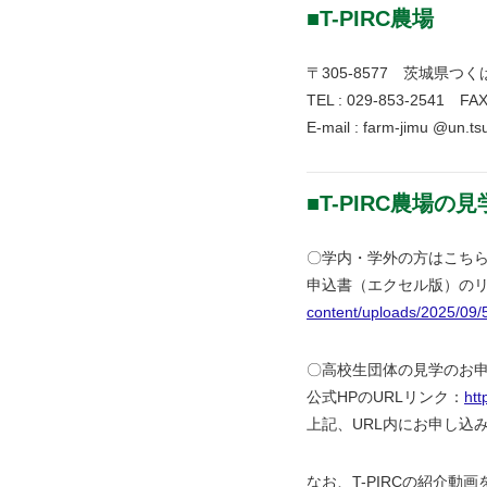
■T-PIRC農場
〒305-8577 茨城県つく
TEL : 029-853-2541 FAX
E-mail : farm-jimu @un.ts
■T-PIRC農場
〇学内・学外の方はこち
申込書（エクセル版）の
content/uploads/2025/09
〇高校生団体の見学のお
公式HPのURLリンク：
htt
上記、URL内にお申し込
なお、T-PIRCの紹介動