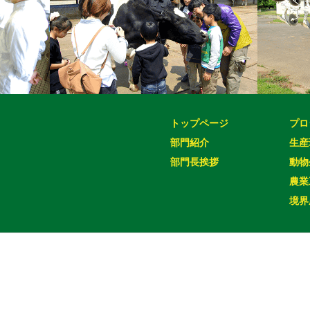
トップページ
プロ
部門紹介
生産
部門長挨拶
動物
農業
境界