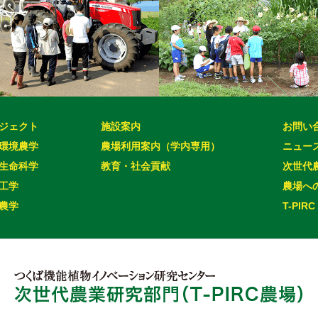
ジェクト
施設案内
お問い
環境農学
農場利用案内（学内専用）
ニュー
生命科学
教育・社会貢献
次世代
工学
農場へ
農学
T-PIRC