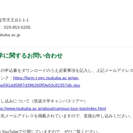
ば市天王台1-1-1
 : 029-853-6205
ukuba.ac.jp
の見学に関するお問い合わせ
らの申込書をダウンロードのうえ必要事項を記入し、上記メールアドレ
リンク：
https://farm.t-pirc.tsukuba.ac.jp/wp-
/5e591dd5887d396260f5fe03c82357db.xlsx
申し込みについて（筑波大学キャンパスツアー）
ps://www.tsukuba.ac.jp/about/campus-tour-top/index.html
み先メールアドレスを掲載されていますので、直接お申し込みください
画をYouTubeで公開していますので、ぜひご覧ください。