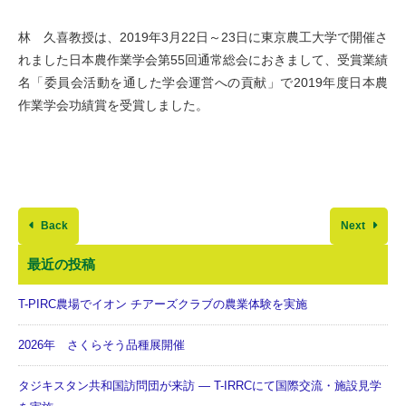
林 久喜教授は、2019年3月22日～23日に東京農工大学で開催さ
れました日本農作業学会第55回通常総会におきまして、受賞業績
名「委員会活動を通した学会運営への貢献」で2019年度日本農
作業学会功績賞を受賞しました。
Back
Next
最近の投稿
T-PIRC農場でイオン チアーズクラブの農業体験を実施
2026年 さくらそう品種展開催
タジキスタン共和国訪問団が来訪 ― T-IRRCにて国際交流・施設見学