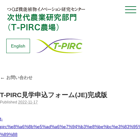
Click
English
←
お問い合わせ
T-PIRC見学申込フォーム(JE)完成版
Published
2022-11-17
t-
pirc%e8%a6%8b%e5%ad%a6%e7%94%b3%e8%be%bc%e3%83%95
%89%88