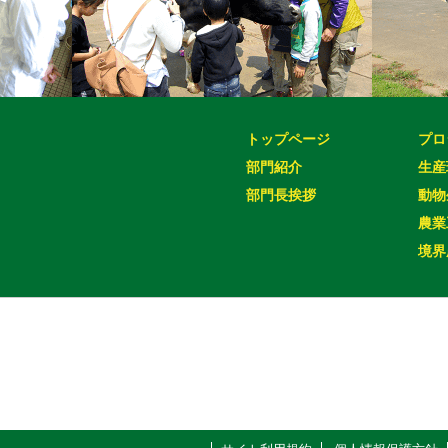
トップページ
プロ
部門紹介
生産
部門長挨拶
動物
農業
境界