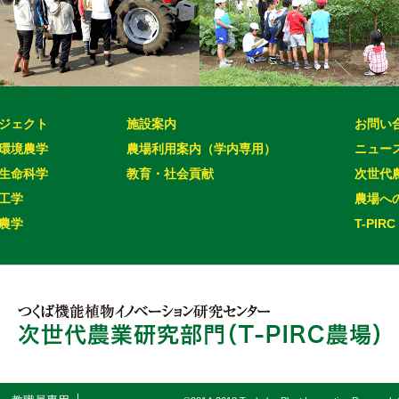
ジェクト
施設案内
お問い
環境農学
農場利用案内（学内専用）
ニュー
生命科学
教育・社会貢献
次世代
工学
農場へ
農学
T-PIRC