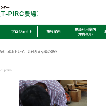
農場利用案内
プロジェクト
施設案内
（学内専用）
実施：卓上トレイ、足付きまな板の製作
278
pixels