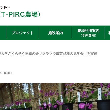
農場利用案内
プロジェクト
施設案内
（学内専用）
波大学さくらそう里親の会サクラソウ園芸品種の見学会」を実施
442
pixels