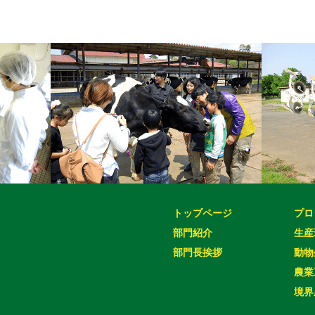
トップページ
プロ
部門紹介
生産
部門長挨拶
動物
農業
境界