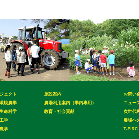
ジェクト
施設案内
お問い
環境農学
農場利用案内（学内専用）
ニュー
生命科学
教育・社会貢献
次世代
工学
農場へ
農学
T-PIRC