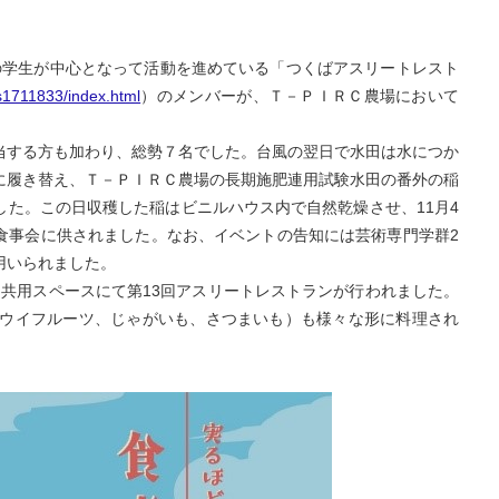
学群の学生が中心となって活動を進めている「つくばアスリートレスト
~s1711833/index.html
）のメンバーが、Ｔ－ＰＩＲＣ農場において
当する方も加わり、総勢７名でした。台風の翌日で水田は水につか
に履き替え、Ｔ－ＰＩＲＣ農場の長期施肥連用試験水田の番外の稲
した。この日収穫した稲はビニルハウス内で自然乾燥させ、11月4
食事会に供されました。なお、イベントの告知には芸術専門学群2
用いられました。
lage 2F共用スペースにて第13回アスリートレストランが行われました。
、キウイフルーツ、じゃがいも、さつまいも）も様々な形に料理され